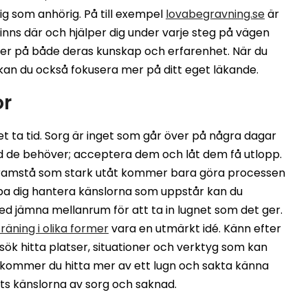
dig som anhörig. På till exempel
lovabegravning.se
är
inns där och hjälper dig under varje steg på vägen
er på både deras kunskap och erfarenhet. När du
 kan du också fokusera mer på ditt eget läkande.
or
et ta tid. Sorg är inget som går över på några dagar
 tid de behöver; acceptera dem och låt dem få utlopp.
t framstå som stark utåt kommer bara göra processen
älpa dig hantera känslorna som uppstår kan du
ed jämna mellanrum för att ta in lugnet som det ger.
träning i olika former
vara en utmärkt idé. Känn efter
sök hitta platser, situationer och verktyg som kan
n kommer du hitta mer av ett lugn och sakta känna
rots känslorna av sorg och saknad.