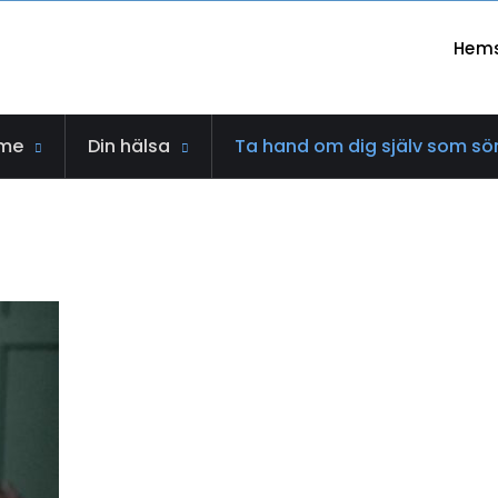
Hem
me
Din hälsa
Ta hand om dig själv som sö