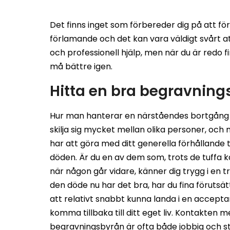
Det finns inget som förbereder dig på att f
förlamande och det kan vara väldigt svårt att
och professionell hjälp, men när du är redo f
må bättre igen.
Hitta en bra begravning
Hur man hanterar en närståendes bortgång
skilja sig mycket mellan olika personer, och
har att göra med ditt generella förhållande ti
döden. Är du en av dem som, trots de tuffa 
när någon går vidare, känner dig trygg i en tr
den döde nu har det bra, har du fina förutsä
att relativt snabbt kunna landa i en accept
komma tillbaka till ditt eget liv. Kontakten 
begravningsbyrån är ofta både jobbig och stö