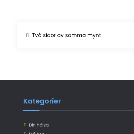
Post
Två sidor av samma mynt
navigation
Kategorier
Din hälsa
Må bra