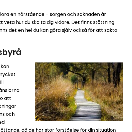
örlora en närstående – sorgen och saknaden är
 veta hur du ska ta dig vidare. Det finns stöttning
inns det en hel du kan göra själv också för att sakta
sbyrå
 kan
 mycket
ll
känslorna
o att
ttningar
ans och
med
ttande, då de har stor förståelse för din situation