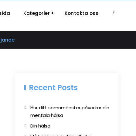
sida
Kategorier
Kontakta oss
Search
rjande
Recent Posts
Hur ditt sömnmönster påverkar din
mentala hälsa
Din hälsa