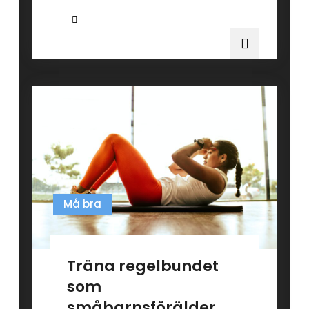
Må bra
Träna regelbundet
som
småbarnsförälder