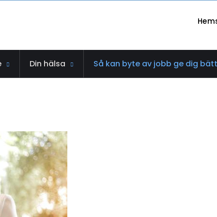
Hem
e
Din hälsa
Så kan byte av jobb ge dig bätt