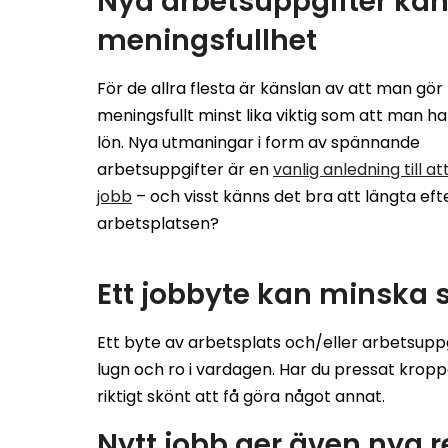
Nya arbetsuppgifter kan
meningsfullhet
För de allra flesta är känslan av att man gör
meningsfullt minst lika viktig som att man h
lön. Nya utmaningar i form av spännande
arbetsuppgifter är en
vanlig anledning till at
jobb
– och visst känns det bra att längta eft
arbetsplatsen?
Ett jobbyte kan minska 
Ett byte av arbetsplats och/eller arbetsuppg
lugn och ro i vardagen. Har du pressat kropp
riktigt skönt att få göra något annat.
Nytt jobb ger även nya r