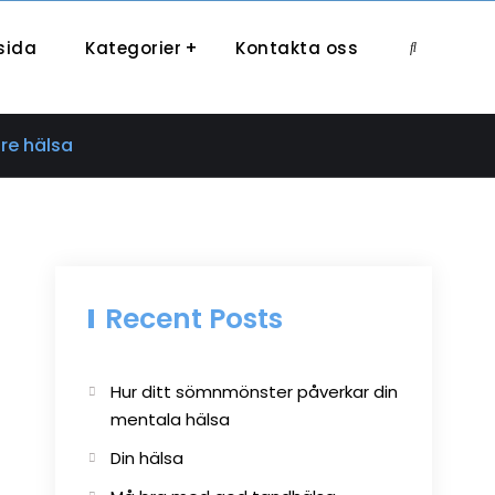
sida
Kategorier
Kontakta oss
Search
re hälsa
Recent Posts
Hur ditt sömnmönster påverkar din
mentala hälsa
Din hälsa