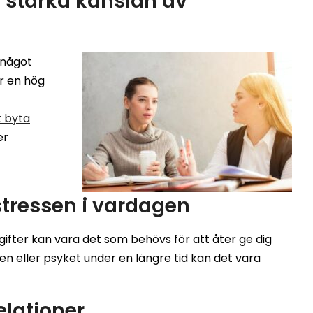
 stärka känslan av
 något
ar en hög
t byta
er
stressen i vardagen
ifter kan vara det som behövs för att åter ge dig
en eller psyket under en längre tid kan det vara
elationer