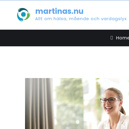
Skip
martinas.nu
to
Allt om hälsa, mående och vardagslyx
content
Hom