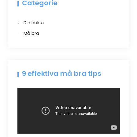
Categorie
Din hälsa
Må bra
9 effektiva må bra tips