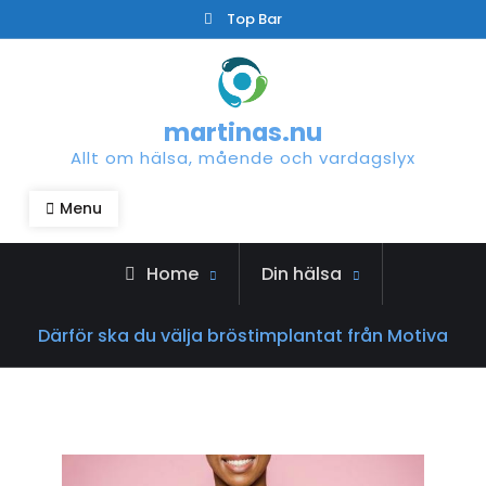
Skip
Top Bar
to
content
martinas.nu
Allt om hälsa, mående och vardagslyx
Menu
Home
Din hälsa
Därför ska du välja bröstimplantat från Motiva