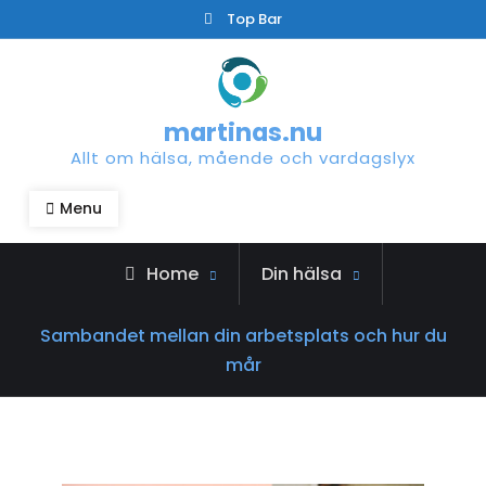
Skip
Top Bar
to
content
martinas.nu
Allt om hälsa, mående och vardagslyx
Menu
Home
Din hälsa
Sambandet mellan din arbetsplats och hur du
mår