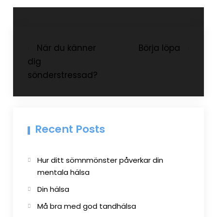
Post
När du känner
Börja löpa
dig
navigation
sönderstressad?
Recent Posts
Hur ditt sömnmönster påverkar din
mentala hälsa
Din hälsa
Må bra med god tandhälsa